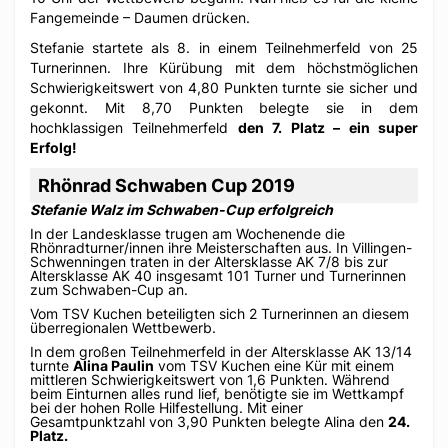
Fangemeinde – Daumen drücken.
Stefanie startete als 8. in einem Teilnehmerfeld von 25
Turnerinnen. Ihre Kürübung mit dem höchstmöglichen
Schwierigkeitswert von 4,80 Punkten turnte sie sicher und
gekonnt. Mit 8,70 Punkten belegte sie in dem
hochklassigen Teilnehmerfeld
den 7. Platz – ein super
Erfolg!
Rhönrad Schwaben Cup 2019
Stefanie Walz im Schwaben-Cup erfolgreich
In der Landesklasse trugen am Wochenende die
Rhönradturner/innen ihre Meisterschaften aus. In Villingen-
Schwenningen traten in der Altersklasse AK 7/8 bis zur
Altersklasse AK 40 insgesamt 101 Turner und Turnerinnen
zum Schwaben-Cup an.
Vom TSV Kuchen beteiligten sich 2 Turnerinnen an diesem
überregionalen Wettbewerb.
In dem großen Teilnehmerfeld in der Altersklasse AK 13/14
turnte
Alina Paulin
vom TSV Kuchen eine Kür mit einem
mittleren Schwierigkeitswert von 1,6 Punkten. Während
beim Einturnen alles rund lief, benötigte sie im Wettkampf
bei der hohen Rolle Hilfestellung. Mit einer
Gesamtpunktzahl von 3,90 Punkten belegte Alina den
24.
Platz.