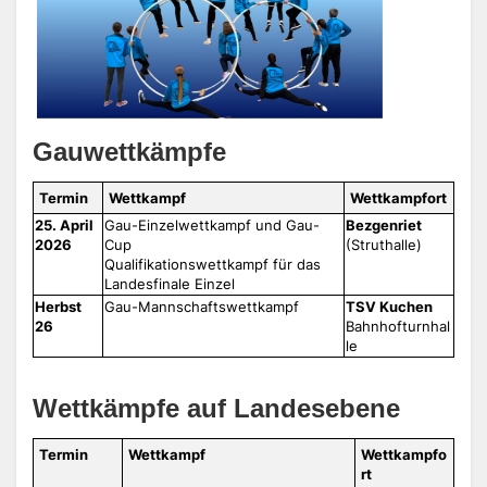
Gauwettkämpfe
Termin
Wettkampf
Wettkampfort
25. April
Gau-Einzelwettkampf und Gau-
Bezgenriet
2026
Cup
(Struthalle)
Qualifikationswettkampf für das
Landesfinale Einzel
Herbst
Gau-Mannschaftswettkampf
TSV Kuchen
26
Bahnhofturnhal
le
Wettkämpfe auf Landesebene
Termin
Wettkampf
Wettkampfo
rt