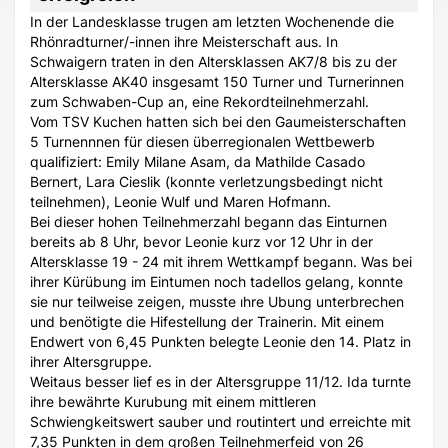
In der Landesklasse trugen am letzten Wochenende die
Rhönradturner/-innen ihre Meisterschaft aus. In
Schwaigern traten in den Altersklassen AK7/8 bis zu der
Altersklasse AK40 insgesamt 150 Turner und Turnerinnen
zum Schwaben-Cup an, eine Rekordteilnehmerzahl.
Vom TSV Kuchen hatten sich bei den Gaumeisterschaften
5 Turnennnen für diesen überregionalen Wettbewerb
qualifiziert: Emily Milane Asam, da Mathilde Casado
Bernert, Lara Cieslik (konnte verletzungsbedingt nicht
teilnehmen), Leonie Wulf und Maren Hofmann.
Bei dieser hohen Teilnehmerzahl begann das Einturnen
bereits ab 8 Uhr, bevor Leonie kurz vor 12 Uhr in der
Altersklasse 19 - 24 mit ihrem Wettkampf begann. Was bei
ihrer Kürübung im Eintumen noch tadellos gelang, konnte
sie nur teilweise zeigen, musste ıhre Ubung unterbrechen
und benötigte die Hifestellung der Trainerin. Mit einem
Endwert von 6,45 Punkten belegte Leonie den 14. Platz in
ihrer Altersgruppe.
Weitaus besser lief es in der Altersgruppe 11/12. Ida turnte
ihre bewährte Kurubung mit einem mittleren
Schwiengkeitswert sauber und routintert und erreichte mit
7,35 Punkten in dem großen Teilnehmerfeid von 26