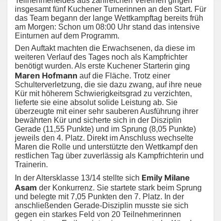
Teilnehmerfeldes aus zahlreichen Vereinen gingen
insgesamt fünf Kuchener Turnerinnen an den Start. Für
das Team begann der lange Wettkampftag bereits früh
am Morgen: Schon um 08:00 Uhr stand das intensive
Einturnen auf dem Programm.
Den Auftakt machten die Erwachsenen, da diese im
weiteren Verlauf des Tages noch als Kampfrichter
benötigt wurden. Als erste Kuchener Starterin ging
Maren Hofmann
auf die Fläche. Trotz einer
Schulterverletzung, die sie dazu zwang, auf ihre neue
Kür mit höherem Schwierigkeitsgrad zu verzichten,
lieferte sie eine absolut solide Leistung ab. Sie
überzeugte mit einer sehr sauberen Ausführung ihrer
bewährten Kür und sicherte sich in der Disziplin
Gerade (11,55 Punkte) und im Sprung (8,05 Punkte)
jeweils den 4. Platz. Direkt im Anschluss wechselte
Maren die Rolle und unterstützte den Wettkampf den
restlichen Tag über zuverlässig als Kampfrichterin und
Trainerin.
Emily Milane
In der Altersklasse 13/14 stellte sich
Asam
der Konkurrenz. Sie startete stark beim Sprung
und belegte mit 7,05 Punkten den 7. Platz. In der
anschließenden Gerade-Disziplin musste sie sich
gegen ein starkes Feld von 20 Teilnehmerinnen