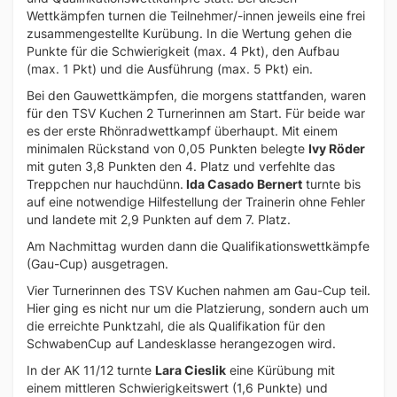
Wettkämpfen turnen die Teilnehmer/-innen jeweils eine frei
zusammengestellte Kurübung. In die Wertung gehen die
Punkte für die Schwierigkeit (max. 4 Pkt), den Aufbau
(max. 1 Pkt) und die Ausführung (max. 5 Pkt) ein.
Bei den Gauwettkämpfen, die morgens stattfanden, waren
für den TSV Kuchen 2 Turnerinnen am Start. Für beide war
es der erste Rhönradwettkampf überhaupt. Mit einem
minimalen Rückstand von 0,05 Punkten belegte
Ivy Röder
mit guten 3,8 Punkten den 4. Platz und verfehlte das
Treppchen nur hauchdünn.
Ida Casado Bernert
turnte bis
auf eine notwendige Hilfestellung der Trainerin ohne Fehler
und landete mit 2,9 Punkten auf dem 7. Platz.
Am Nachmittag wurden dann die Qualifikationswettkämpfe
(Gau-Cup) ausgetragen.
Vier Turnerinnen des TSV Kuchen nahmen am Gau-Cup teil.
Hier ging es nicht nur um die Platzierung, sondern auch um
die erreichte Punktzahl, die als Qualifikation für den
SchwabenCup auf Landesklasse herangezogen wird.
In der AK 11/12 turnte
Lara Cieslik
eine Kürübung mit
einem
mittleren Schwierigkeitswert (1,6 Punkte) und