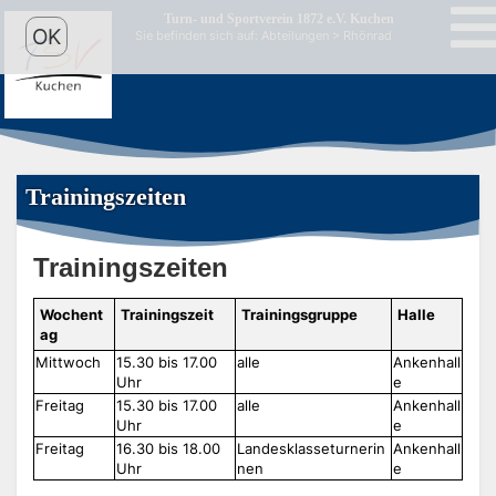
Turn- und Sportverein 1872 e.V. Kuchen
OK
Sie befinden sich auf:
Abteilungen
> Rhönrad
Trainingszeiten
Trainingszeiten
Wochent
Trainingszeit
Trainingsgruppe
Halle
ag
Mittwoch
15.30 bis 17.00
alle
Ankenhall
Uhr
e
Freitag
15.30 bis 17.00
alle
Ankenhall
Uhr
e
Freitag
16.30 bis 18.00
Landesklasseturnerin
Ankenhall
Uhr
nen
e