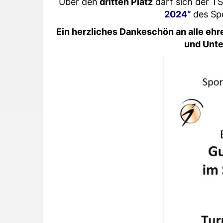
Über den
dritten Platz
darf sich der 
2024“
des Sp
Ein herzliches Dankeschön an alle ehre
und Unte