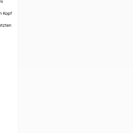
em
n Kopf
etzten