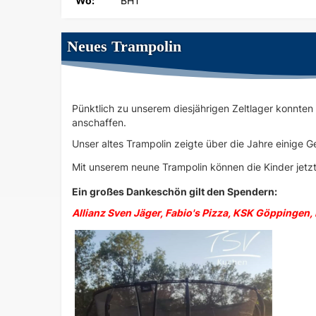
Wo:
BHT
Neues Trampolin
Pünktlich zu unserem diesjährigen Zeltlager konnten
anschaffen.
Unser altes Trampolin zeigte über die Jahre einige G
Mit unserem neune Trampolin können die Kinder jetz
Ein großes Dankeschön gilt den Spendern:
All
ianz Sven Jäger
, F
abio's Pizza
, KSK Gö
ppingen
,